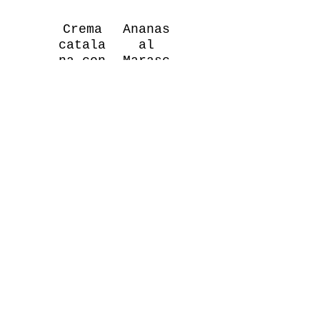
Crema
Ananas
catala
al
na con
Marasc
frutti
hino
di
Ananas
bosco
in
Marasch
Crème
ino
brulée
syrup-
with
Ananas
berries
mit
-
Marasch
Katalan
inolikö
ische
r
Creme
mit
5 €
Beereno
bst
5 €