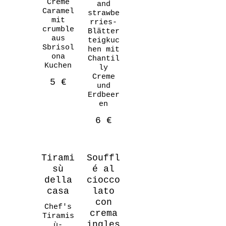
Crème
and
Caramel
strawbe
mit
rries-
crumble
Blätter
aus
teigkuc
Sbrisol
hen mit
ona
Chantil
Kuchen
ly
Creme
5 €
und
Erdbeer
en
6 €
Tirami
Souffl
sù
é al
della
ciocco
casa
lato
con
Chef's
crema
Tiramis
ingles
ù-