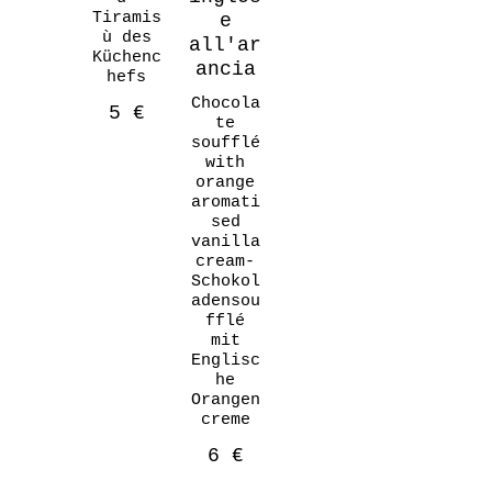
Tiramis
e
ù des
all'ar
Küchenc
ancia
hefs
Chocola
5 €
te
soufflé
with
orange
aromati
sed
vanilla
cream-
Schokol
adensou
fflé
mit
Englisc
he
Orangen
creme
6 €