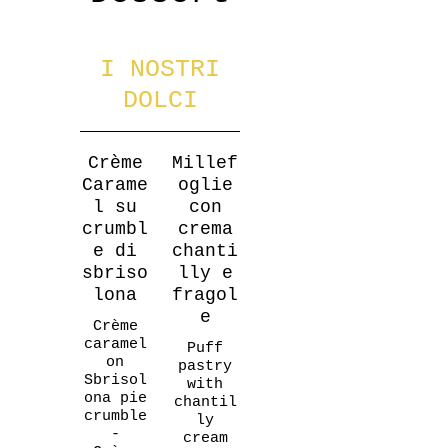
I NOSTRI
DOLCI
Crème
Millef
Carame
oglie
l su
con
crumbl
crema
e di
chanti
sbriso
lly e
lona
fragol
e
Crème
caramel
Puff
on
pastry
Sbrisol
with
ona pie
chantil
crumble
ly
-
cream