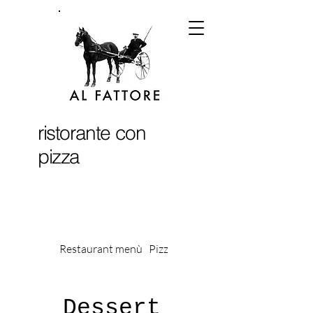
ristorante con
pizza
Restaurant menù
Pizza menù
Bevande
Dessert